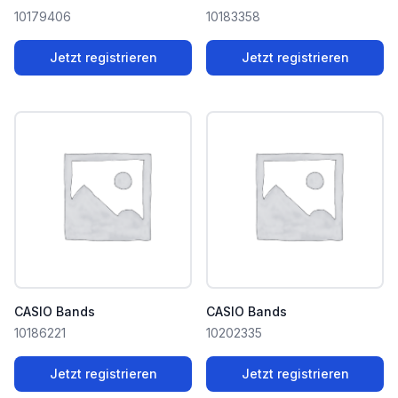
10179406
10183358
Jetzt registrieren
Jetzt registrieren
CASIO Bands
CASIO Bands
10186221
10202335
Jetzt registrieren
Jetzt registrieren