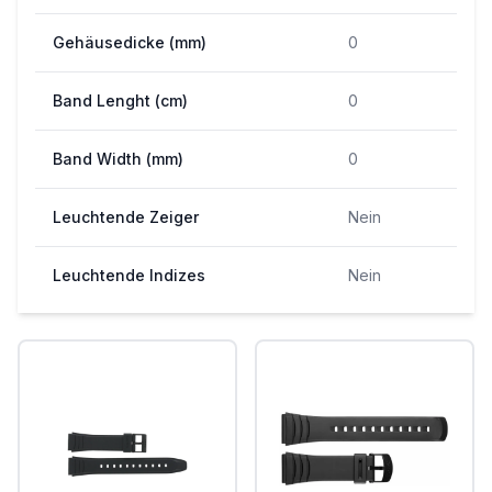
Gehäusedicke (mm)
0
Band Lenght (cm)
0
Band Width (mm)
0
Leuchtende Zeiger
Nein
Leuchtende Indizes
Nein