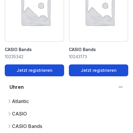
CASIO Bands
CASIO Bands
10235342
10243173
Jetzt registrieren
Jetzt registrieren
Uhren
Atlantic
CASIO
CASIO Bands