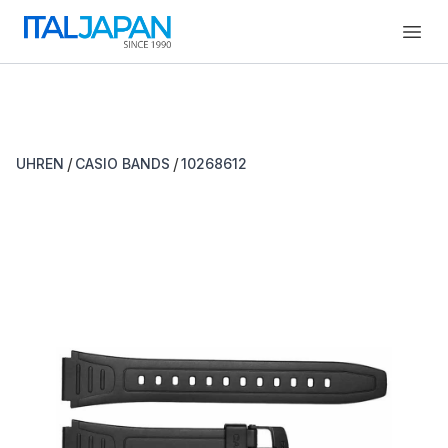
Open
/
/
UHREN
CASIO BANDS
10268612