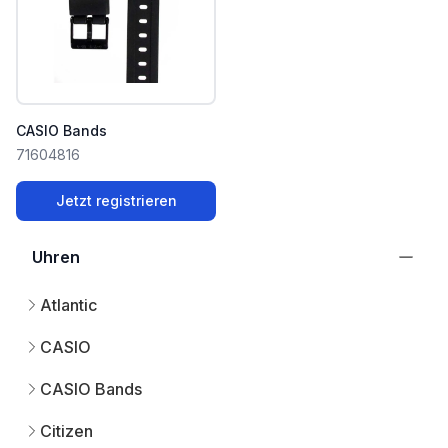
CASIO Bands
71604816
Jetzt registrieren
Uhren
Atlantic
CASIO
CASIO Bands
Citizen