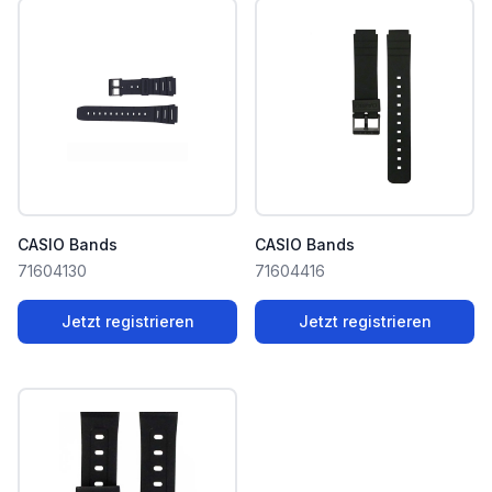
CASIO Bands
CASIO Bands
71604130
71604416
Jetzt registrieren
Jetzt registrieren