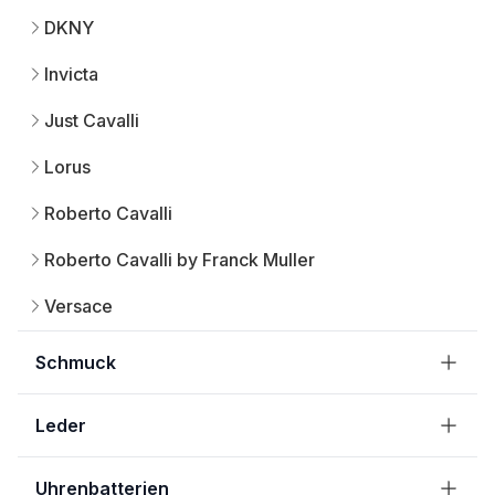
DKNY
Invicta
Just Cavalli
Lorus
Roberto Cavalli
Roberto Cavalli by Franck Muller
Versace
Schmuck
Leder
Uhrenbatterien