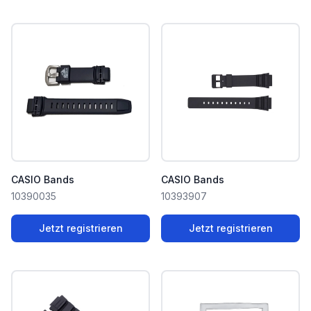
CASIO Bands
CASIO Bands
10390035
10393907
Jetzt registrieren
Jetzt registrieren