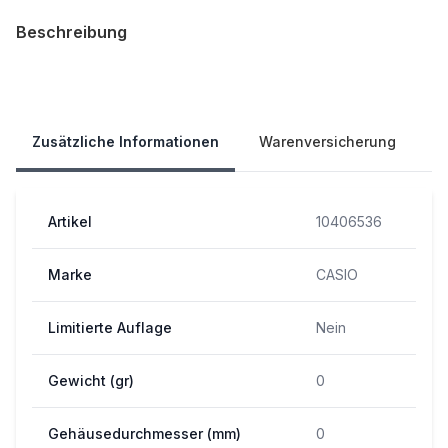
Beschreibung
Our Policies
Zusätzliche Informationen
Warenversicherung
Artikel
10406536
Marke
CASIO
Limitierte Auflage
Nein
Gewicht (gr)
0
Gehäusedurchmesser (mm)
0