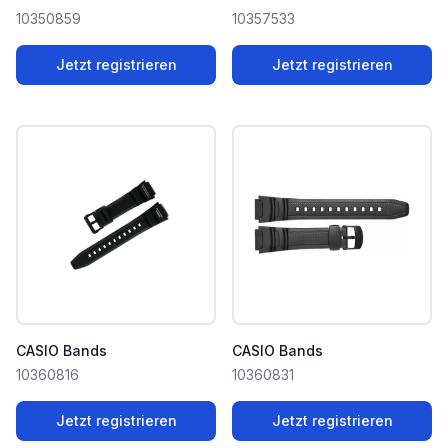
10350859
10357533
Jetzt registrieren
Jetzt registrieren
CASIO Bands
CASIO Bands
10360816
10360831
Jetzt registrieren
Jetzt registrieren