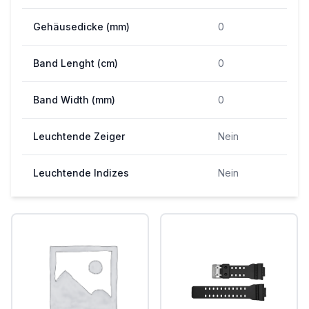
Gehäusedicke (mm)
0
Band Lenght (cm)
0
Band Width (mm)
0
Leuchtende Zeiger
Nein
Leuchtende Indizes
Nein