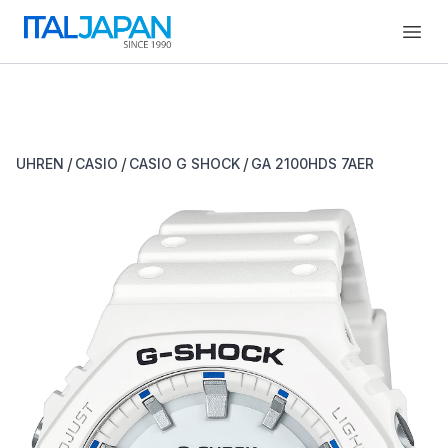
Open
/
/
/
UHREN
CASIO
CASIO G SHOCK
GA 2100HDS 7AER