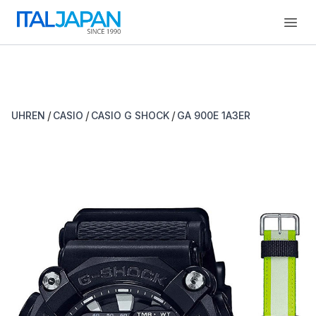
Open
/
/
/
UHREN
CASIO
CASIO G SHOCK
GA 900E 1A3ER