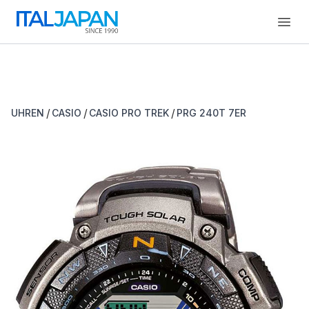
Open
/
/
/
UHREN
CASIO
CASIO PRO TREK
PRG 240T 7ER