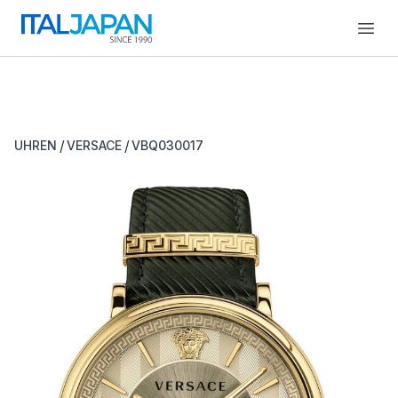
Open
/
/
UHREN
VERSACE
VBQ030017