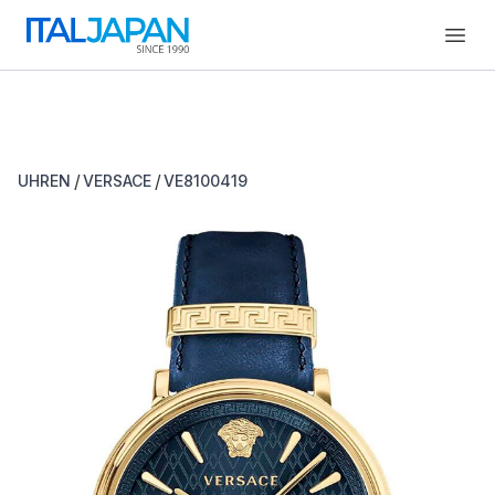
Open
/
/
UHREN
VERSACE
VE8100419