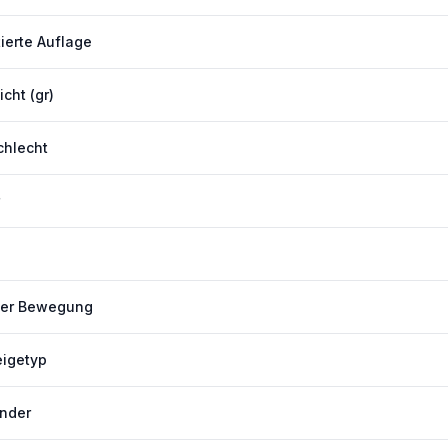
tierte Auflage
cht (gr)
hlecht
der Bewegung
igetyp
nder