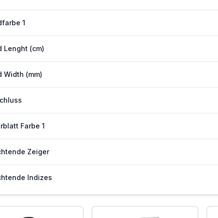
farbe 1
 Lenght (cm)
 Width (mm)
chluss
erblatt Farbe 1
htende Zeiger
htende Indizes