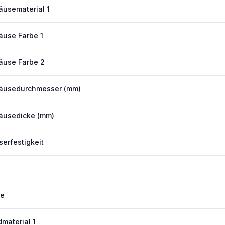
usematerial 1
use Farbe 1
äuse Farbe 2
äusedurchmesser (mm)
äusedicke (mm)
erfestigkeit
ne
material 1