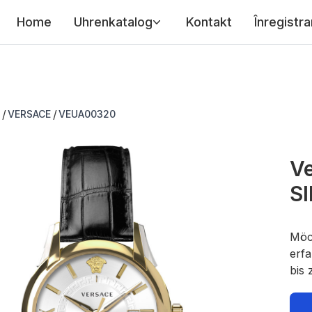
Home
Uhrenkatalog
Kontakt
Înregistra
/
/
VERSACE
VEUA00320
V
SI
Möc
erfa
bis 