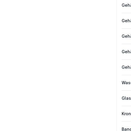
Gehä
Gehä
Geh
Geh
Geh
Wass
Glas
Kro
Band