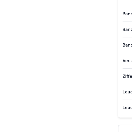
Band
Band
Band
Vers
Ziff
Leuc
Leuc