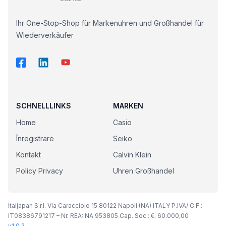
Ihr One-Stop-Shop für Markenuhren und Großhandel für
Wiederverkäufer
SCHNELLLINKS
MARKEN
Home
Casio
Înregistrare
Seiko
Kontakt
Calvin Klein
Policy Privacy
Uhren Großhandel
Italjapan S.r.l. Via Caracciolo 15 80122 Napoli (NA) ITALY P.IVA/ C.F.:
IT08386791217 – Nr. REA: NA 953805 Cap. Soc.: €. 60.000,00
v
1.0.2