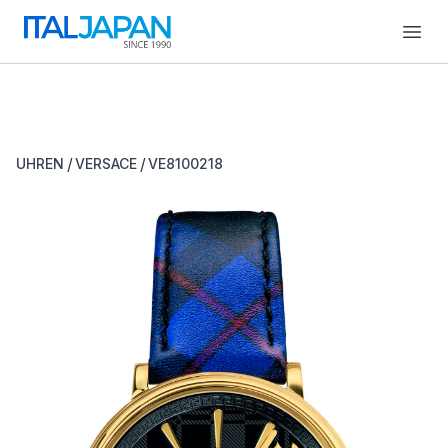
Open
/
/
UHREN
VERSACE
VE8100218