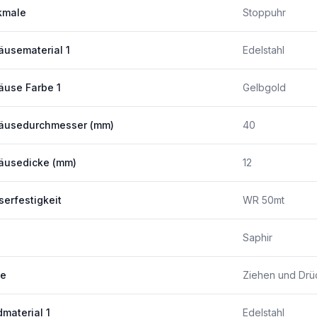
kmale
Stoppuhr
usematerial 1
Edelstahl
use Farbe 1
Gelbgold
äusedurchmesser (mm)
40
äusedicke (mm)
12
erfestigkeit
WR 50mt
Saphir
ne
Ziehen und Drü
material 1
Edelstahl