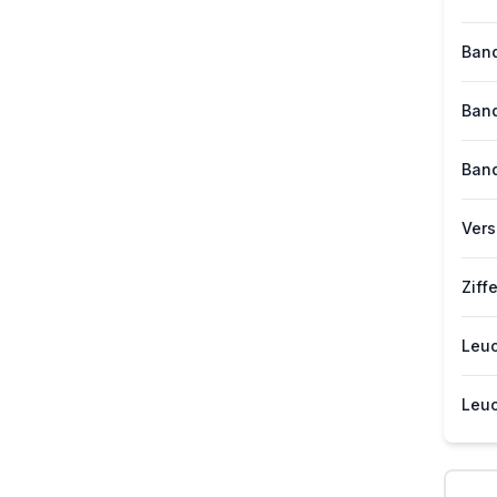
Band
Band
Band
Vers
Ziff
Leuc
Leuc