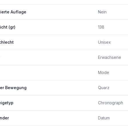
tierte Auflage
Nein
cht (gr)
138
hlecht
Unisex
Erwachsene
Mode
der Bewegung
Quarz
igetyp
Chronograph
nder
Datum