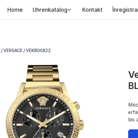
Home
Uhrenkatalog
Kontakt
Înregistra
/
/
VERSACE
VEKB00822
V
B
Möc
erfa
bis 