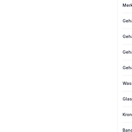
Mer
Gehä
Gehä
Geh
Geh
Wass
Glas
Kro
Band