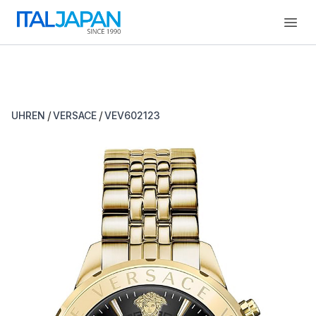
Open
/
/
UHREN
VERSACE
VEV602123