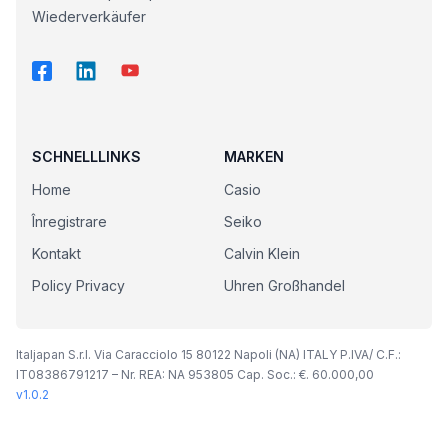
Wiederverkäufer
SCHNELLLINKS
MARKEN
Home
Casio
Înregistrare
Seiko
Kontakt
Calvin Klein
Policy Privacy
Uhren Großhandel
Italjapan S.r.l. Via Caracciolo 15 80122 Napoli (NA) ITALY P.IVA/ C.F.:
IT08386791217 – Nr. REA: NA 953805 Cap. Soc.: €. 60.000,00
v
1.0.2